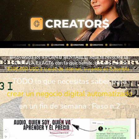
Bienvenida (o) a PLAN B RENTABLE, aquí te revelare la
FORMULA EXACTA con la que hemos ganado más de
$200,000 USD a
través
de internet, viviendo en Colombia .
TODO lo que necesitas saber para
crear un negocio digital automatizado
en un fin de semana : Paso n.2