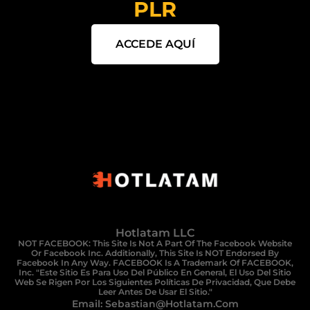
PLR
ACCEDE AQUÍ
Hotlatam LLC
NOT FACEBOOK: This Site Is Not A Part Of The Facebook Website
Or Facebook Inc. Additionally, This Site Is NOT Endorsed By
Facebook In Any Way. FACEBOOK Is A Trademark Of FACEBOOK,
Inc. "Este Sitio Es Para Uso Del Público En General, El Uso Del Sitio
Web Se Rigen Por Los Siguientes Políticas De Privacidad, Que Debe
Leer Antes De Usar El Sitio."
Email: Sebastian@hotlatam.com