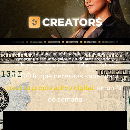
Bienvenido a la Sesión Élite donde aprenderás cómo
generar un segundo salario en dólares creando y
vendiendo activos digitales con Inteligencia Artificial.
TODO lo que necesitas saber para
crear tu propio activo digital
en un fin
de semana