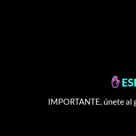
✋
ES
IMPORTANTE, únete al gr